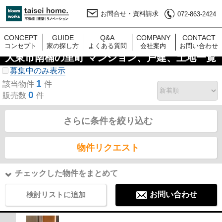
お問合せ・資料請求
072-863-2424
CONCEPT
GUIDE
Q&A
COMPANY
CONTACT
コンセプト
家の探し方
よくある質問
会社案内
お問い合わせ
大東市南楠の里町 マンション、戸建、土地一覧
募集中のみ表示
1
該当物件
件
0
販売数
件
さらに条件を絞り込む
物件リクエスト
チェックした物件をまとめて
検討リストに追加
お問い合わせ