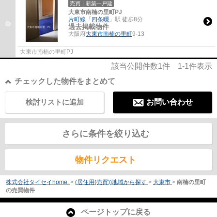
売買｜新築一戸建
大東市南楠の里町PJ
片町線
「
四条畷
」駅 徒歩8分
過去掲載物件
大阪府
大東市
南楠の里町
9-13
大東市南楠の里町PJ
該当公開件数
1
件
1-1
件表示
チェックした物件をまとめて
検討リストに追加
お問い合わせ
さらに条件を絞り込む
物件リクエスト
株式会社タイセイhome.
>
(居住用(売買))地域から探す
>
大東市
>
南楠の里町
の売買物件
ページトップに戻る